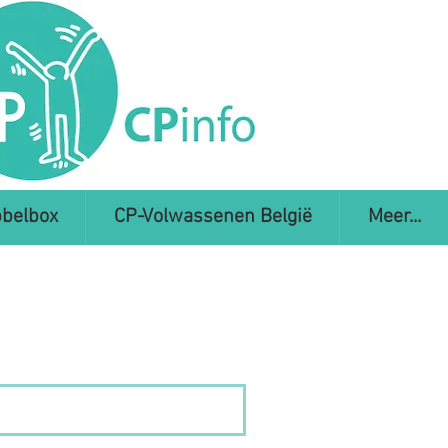
belbox
CP-Volwassenen België
Meer...