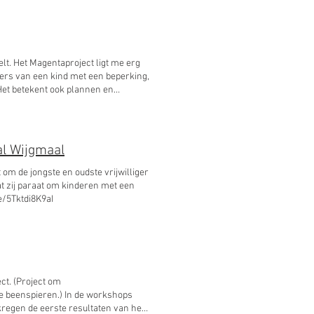
t gaan ouders in workshops of met
ment) Samenwerking met artsen,
den, vrijwilligers (organisatie en
t leven, geldzaken, … Voor meer
.magentaproject.be ​
lt. Het Magentaproject ligt me erg
ders van een kind met een beperking,
Het betekent ook plannen en
kaar afstemmen, beslissingen
n en timemanagement. Met het
slag rond: Zorg-Werk-Leven balans
unicatie en overleg) Teamwerk met
bal Wijgmaal
sierbeheer, crisismanagement,
e ​
om de jongste en oudste vrijwilliger
at zij paraat om kinderen met een
be/5Tktdi8K9aI
t. (Project om
de beenspieren.) In de workshops
regen de eerste resultaten van het