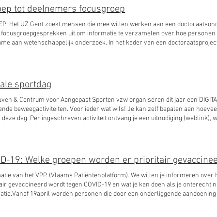
ep tot deelnemers focusgroep
P: Het UZ Gent zoekt mensen die mee willen werken aan een doctoraatsond
 focusgroepgesprekken uit om informatie te verzamelen over hoe personen 
me aan wetenschappelijk onderzoek. In het kader van een doctoraatsprojec
ten als niet-patiënten) tussen 20 en 40 jaar oud die graag willen deelnemen 
 gaat eenmalig online door en duurt maximaal anderhalf uur. Tijdens de focusgroep willen zij graag jouw
g horen over hoe ze mensen beter kunnen informeren over deelname aan w
roep gaat online door via Microsoft Teams. Jullie krijgen enkele dagen op v
tale sportdag
k duurt ongeveer anderhalf uur en er worden maximaal 5 deelnemers per f
 focusgroep wordt er een korte vragenlijst ingevuld om enkele demografische g
uven & Centrum voor Aangepast Sporten vzw organiseren dit jaar een DIGI
deelnemen? Stuur een mailtje naar delphine.eeckhout@uzgent.be
ende beweegactiviteiten. Voor ieder wat wils! Je kan zelf bepalen aan hoeveel
s deze dag. Per ingeschreven activiteit ontvang je een uitnodiging (weblink)
n activiteit kan deelnemen. Voor wie? De digitale sportdag is bedoeld voor 
ing. Zowel stappers, manuele rolstoelgebruikers als elektrische rolstoelg
de activiteiten zijn gericht op een welbepaalde doelgroep, andere activiteit
en is welkom! Klik op onderstaande link voor het programma: INSCHRIJVIN
D-19: Welke groepen worden er prioritair gevaccineer
://forms.gle/4H6dY46b9dQ1ubk87
atie van het VPP. (Vlaams Patiëntenplatform). We willen je informeren over h
tair gevaccineerd wordt tegen COVID-19 en wat je kan doen als je onterecht niet
il worden personen die door een onderliggende aandoening een verhoogd risico hebben op een
st wie die risicopatiënten zijn.
ectie van deze risicopatiënten gebeurt via informatie van de ziekenfondsen,