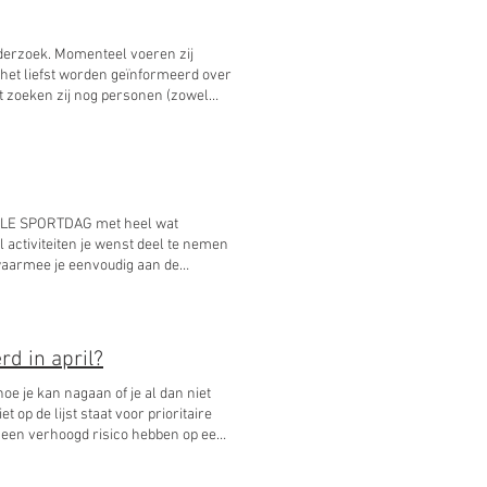
erzoek. Momenteel voeren zij
het liefst worden geïnformeerd over
t zoeken zij nog personen (zowel
aan een online focusgroep. De
etenschappelijk onderzoek. De
oorhand een link doorgestuurd. Het
ocusgroep ingedeeld. Voorafgaand
egevens te verzamelen. Wil je
TALE SPORTDAG met heel wat
 activiteiten je wenst deel te nemen
, waarmee je eenvoudig aan de
kinderen en jongeren met een fysieke
ebruikers kunnen deelnemen.
en staan open voor alle deelnemers.
GSLINK:
d in april?
oe je kan nagaan of je al dan niet
 op de lijst staat voor prioritaire
 aangevuld door informatie van