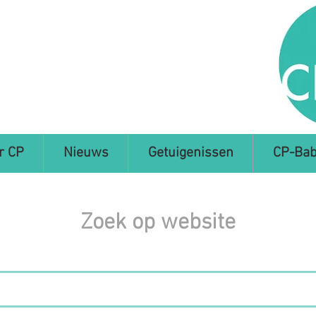
r CP
Nieuws
Getuigenissen
CP-Bab
Zoek op website