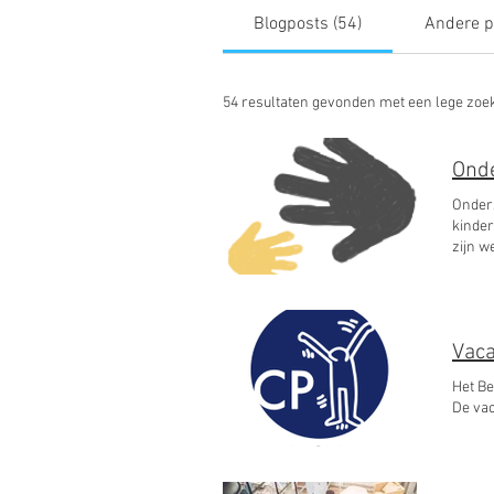
Blogposts (54)
Andere p
54 resultaten gevonden met een lege zoe
Onde
Onderz
kinderen met unil
zijn werk g
zoek naar be
onderz
wetens
Het Be
De vac