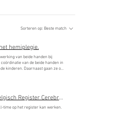
Sorteren op:
Beste match
met hemiplegie.
werking van beide handen bij
llen? Kijk dan op onze pagina over
Vacature in UZ Leuven Coordinator/Database Manager Belgisch Register Cerebrale Parese
ll-time op het register kan werken.