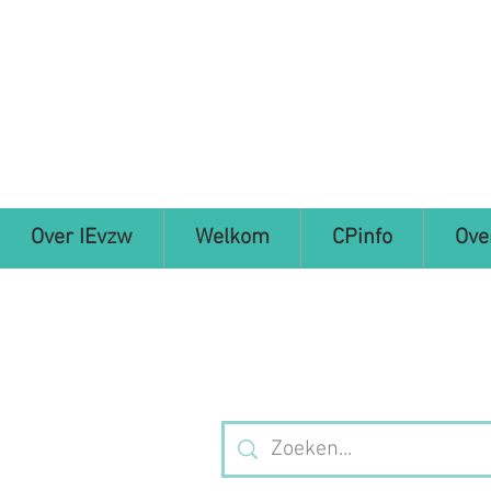
Over IEvzw
Welkom
CPinfo
Ove