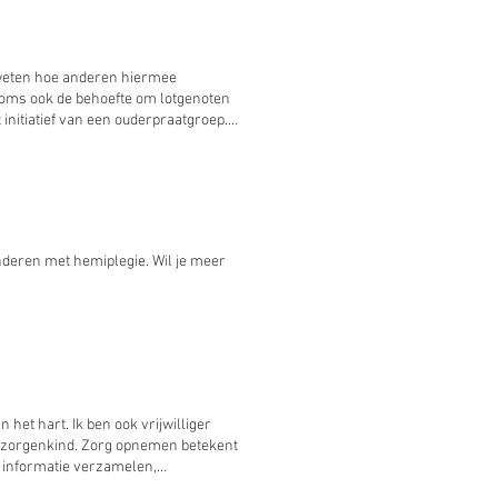
n weten hoe anderen hiermee
naar de website van je ziekenfonds
en-
bij-de-vaccinatie. Sta je
 al een zestal keer samen,
iging voor vaccinatie ontvangen.
deren met hemiplegie. Wil je meer
, 20u-22u. Je kan je
het hart. Ik ben ook vrijwilliger
n zorgenkind. Zorg opnemen betekent
, informatie verzamelen,
nancieel en administratief beheer,