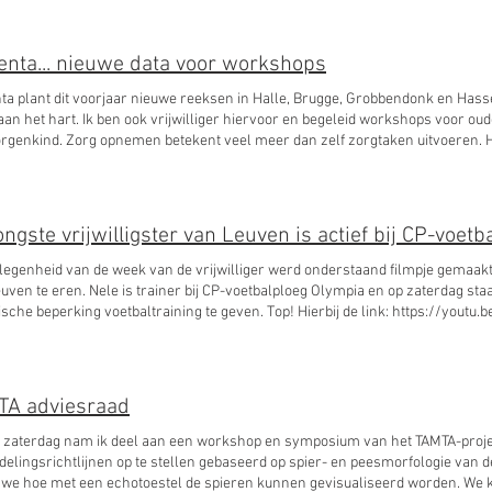
 met persoonlijke prioriteiten en timemanagement. Met het Magentaprojec
agenta- werkboek aan de slag rond: Zorg-Werk-Leven balans (time manage
euten, hulpverleners (communicatie en overleg), teamwerk met familie, vrien
nta... nieuwe data voor workshops
ren) en meer : rechten, dossierbeheer, crisismanagement, genieten van he
atie over de modules die momenteel online aangeboden worden, kijk op www
a plant dit voorjaar nieuwe reeksen in Halle, Brugge, Grobbendonk en Hasse
an het hart. Ik ben ook vrijwilliger hiervoor en begeleid workshops voor ou
rgenkind. Zorg opnemen betekent veel meer dan zelf zorgtaken uitvoeren. 
seren, informatie verzamelen, zorgverleners kiezen en hun bijdrage op el
 financieel en administratief beheer, omgaan met persoonlijke prioriteite
aproject gaan ouders in workshops of met het Magenta- werkboek aan de 
 management) Samenwerking met artsen, therapeuten, hulpverleners (comm
ongste vrijwilligster van Leuven is actief bij CP-voet
e, vrienden, vrijwilligers (organisatie en aansturen) en meer : rechten, dos
en van het leven, geldzaken, … Voor meer info, kijk op www.magentaproject.b
legenheid van de week van de vrijwilliger werd onderstaand filmpje gemaakt 
uven te eren. Nele is trainer bij CP-voetbalploeg Olympia en op zaterdag sta
sche beperking voetbaltraining te geven. Top! Hierbij de link: https://youtu.
TA adviesraad
 zaterdag nam ik deel aan een workshop en symposium van het TAMTA-projec
elingsrichtlijnen op te stellen gebaseerd op spier- en peesmorfologie van 
we hoe met een echotoestel de spieren kunnen gevisualiseerd worden. We k