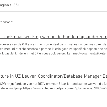
agina's (85)
kopdracht
rzoek naar werking van beide handen bij kinderen 
oekers van de KULeuven zijn momenteel bezig met een onderzoek over de 
aterale cerebrale parese. Hierin gaan ze specifiek nagaan hoe de coördinatie van de beide handen in
aat bij kinderen met CP en deze ook vergelijken met typisch ontwikkelende kinderen. Daarnaast gaan ze op
langrijke neurologische factoren die deze coördinatie kunnen beïnvloeden. Heb je interesse in dit
oek of wil je eventueel meehelpen aan dit onderzoek door je kandidaat te ste
chappelijk onderzoek of klik op onderstaande afbeelding.
CPR krijgt fondsen van het RIZIV om voor 3 jaar iemand aan te werven die fu
ature vind je op: https://www.kuleuven.be/personeel/jobsite/jobs/60035625