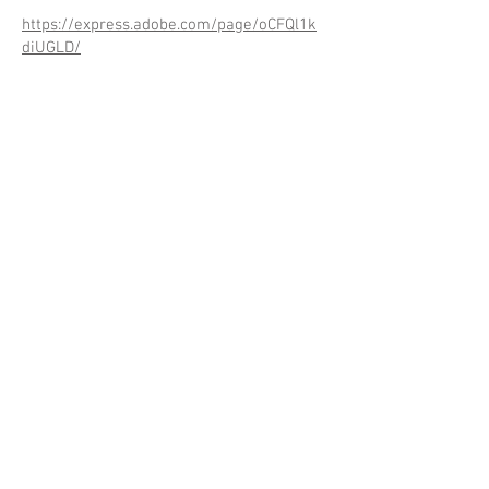
https://express.adobe.com/page/oCFQl1k
diUGLD/
© 2023 by Name of Site. Proudly created with
Wix.com