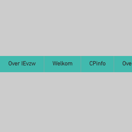
Over IEvzw
Welkom
CPinfo
Ove