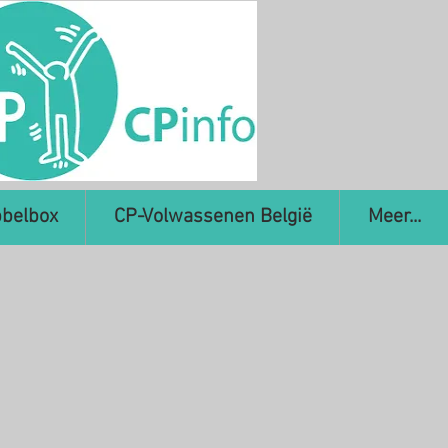
belbox
CP-Volwassenen België
Meer...