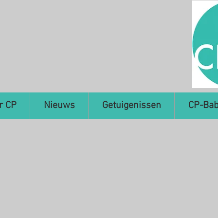
r CP
Nieuws
Getuigenissen
CP-Bab