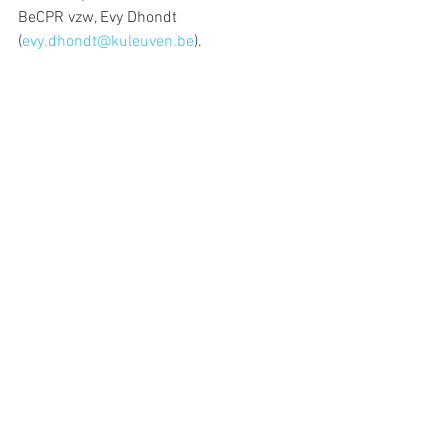
BeCPR vzw, Evy Dhondt 
(
evy.dhondt@kuleuven.be
).