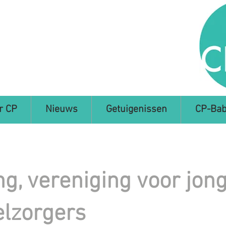
r CP
Nieuws
Getuigenissen
CP-Bab
ng, vereniging voor jon
lzorgers