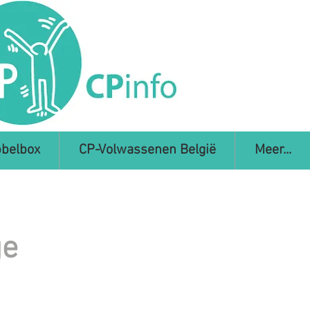
belbox
CP-Volwassenen België
Meer...
ge