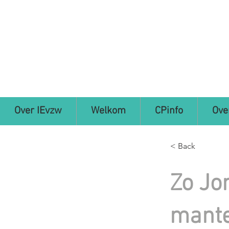
Over IEvzw
Welkom
CPinfo
Ove
< Back
Zo Jo
mante