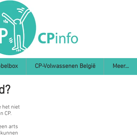
belbox
CP-Volwassenen België
Meer...
d?
 het niet
an CP.
een arts
s kunnen