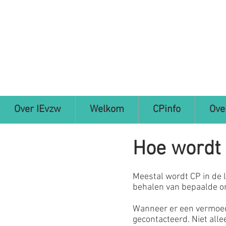
Over IEvzw
Welkom
CPinfo
Ove
Hoe wordt 
Meestal wordt CP in de l
behalen van bepaalde on
Wanneer er een vermoed
gecontacteerd. Niet alle